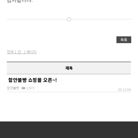
감사합니다.
목록
전체 1 건 - 1 페이지
제목
함안불빵 쇼핑몰 오픈~!
함안불빵
3,973
20.11.06