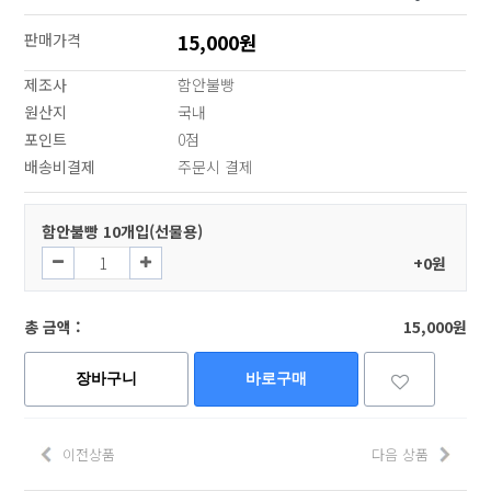
15,000원
판매가격
제조사
함안불빵
원산지
국내
포인트
0점
배송비결제
주문시 결제
선택된 옵션
함안불빵 10개입(선물용)
+0원
총 금액 :
15,000원
장바구니
바로구매
이전상품
다음 상품