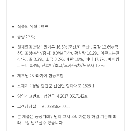
식품의 유형 : 빵류
중량 : 38g
원재료및함량 : 밀가루 16.6%(국산/미국산), 곶감 12.6%(국
산), 조청(수박/홍시) 8.3%(국산), 황설탕 16.2%, 아몬드분말
4.4%, 꿀 3.3%, 소금 0.2%, 계란 19%, 버터 17.7%, 베이킹
파우더 0.4%, 단호박/초코/모카/녹차/복분자 1.3%
제조원 : 아라가야 협동조합
소재지 : 경남 함안군 산인면 함마대로 1828-1
영업신고번호 : 함안군 제2017-0617142호
고객상담실 : Tel.055)582-0011
본 제품은 공정거래위원회 고시 소비자분쟁 해결 기준에 따
라 보상 받으실수 있습니다.