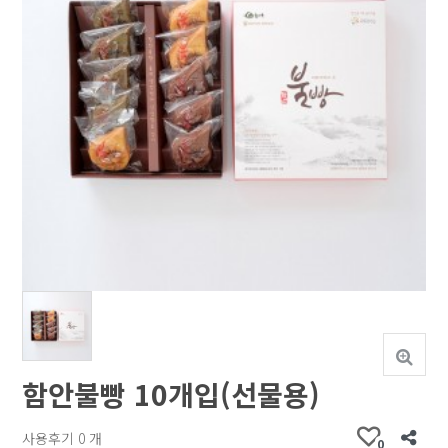
함안불빵 10개입(선물용)
위시리스트
sns 공유
사용후기 0 개
0